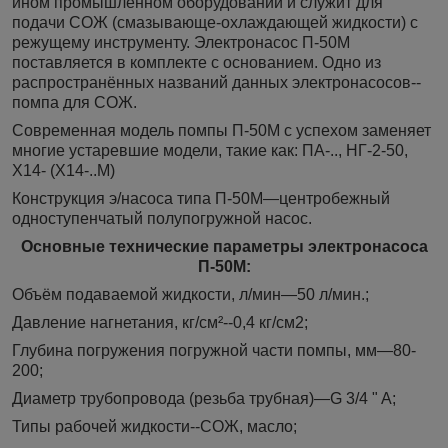
ином промышленном оборудовании и служит для
подачи СОЖ (смазывающе-охлаждающей жидкости) с
режущему инструменту. Электронасос П-50М
поставляется в комплекте с основанием. Одно из
распространённых названий данных электронасосов--
помпа для СОЖ.
Современная модель помпы П-50М с успехом заменяет
многие устаревшие модели, такие как: ПА-.., НГ-2-50,
Х14- (Х14-..М)
Конструкция э/насоса типа П-50М—центробежный
одноступенчатый полупогружной насос.
Основные технические параметры электронасоса
П-50М:
Объём подаваемой жидкости, л/мин—50 л/мин.;
Давление нагнетания, кг/см²--0,4 кг/см2;
Глубина погружения погружной части помпы, мм—80-
200;
Диаметр трубопровода (резьба трубная)—G 3/4 " A;
Типы рабочей жидкости--СОЖ, масло;