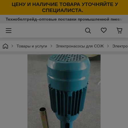
ЦЕНУ И НАЛИЧИЕ ТОВАРА УТОЧНЯЙТЕ У
СПЕЦИАЛИСТА.
Технобелтрейд–оптовые поставки промышленной пневмати
Товары и услуги
Электронасосы для СОЖ
Электро