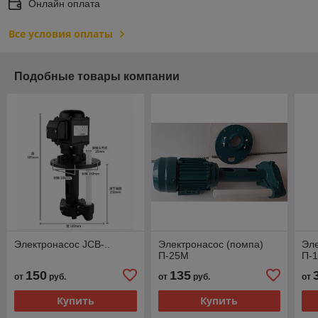
Онлайн оплата
Все условия оплаты
Подобные товары компании
Электронасос JCB-..
Электронасос (помпа)
Эле
П-25М
П-
150
135
от
руб.
от
руб.
от
Купить
Купить