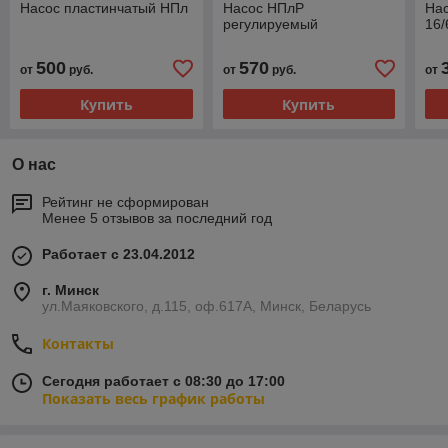
Насос пластинчатый НПл
Насос НПлР
На
регулируемый
16/
500
570
от
руб.
от
руб.
от
Купить
Купить
О нас
Рейтинг не сформирован
Менее 5 отзывов за последний год
Работает с 23.04.2012
г. Минск
ул.Маяковского, д.115, оф.617А, Минск, Беларусь
Контакты
Сегодня работает с 08:30 до 17:00
Показать весь график работы